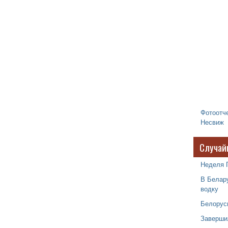
Фотоотче
Несвиж
Случай
Неделя 
В Белару
водку
Белорус
Заверши