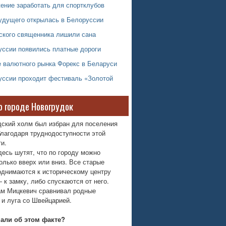
ение заработать для спортклубов
удущего открылась в Белоруссии
ского священника лишили сана
уссии появились платные дороги
е валютного рынка Форекс в Беларуси
уссии проходит фестиваль «Золотой
о городе Новогрудок
дский холм был избран для поселения
лагодаря труднодоступности этой
и.
десь шутят, что по городу можно
олько вверх или вниз. Все старые
однимаются к историческому центру
 к замку, либо спускаются от него.
м Мицкевич сравнивал родные
 и луга со Швейцарией.
нали об этом факте?