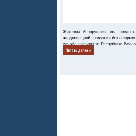
Жителям белорусских сел предост
плодоовощной продукции без оформлен
служба президента Республики Белар
Читать далее »