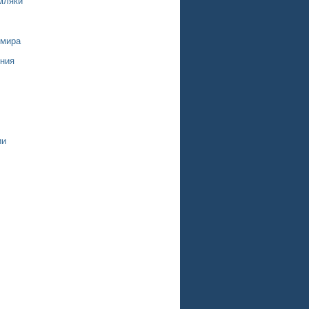
мляки
 мира
ния
ии