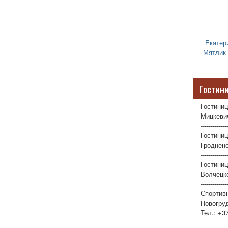
Екатер
Мятлик
Гостин
Гостиниц
Мицкевич
-------------
Гостиниц
Гродненс
-------------
Гостини
Волчецко
-------------
Спортив
Новогруд
Тел.: +3