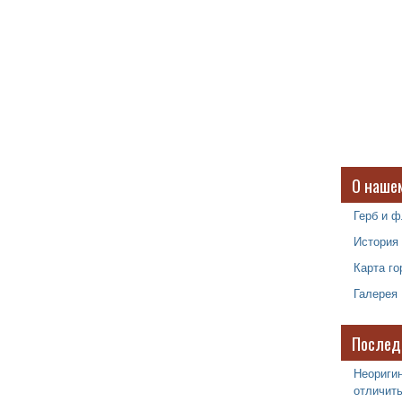
О наше
Герб и ф
История
Карта го
Галерея
Послед
Неоригин
отличить