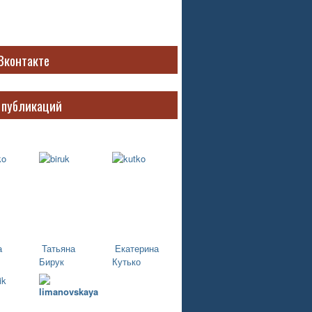
Вконтакте
 публикаций
а
Татьяна
Екатерина
Бирук
Кутько