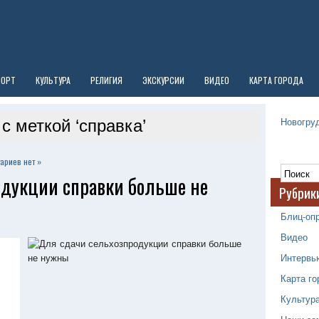
ПОРТ
КУЛЬТУРА
РЕЛИГИЯ
ЭКСКУРСИИ
ВИДЕО
КАРТА ГОРОДА
Новогруд
с меткой ‘справка’
ариев нет »
одукции справки больше не
Рубрик
Блиц-оп
Видео
Интервь
Карта го
Культур