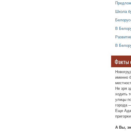
Предлож
Школа б
Белорус
В Белор
Развити
В Белор
Факты 
Новогру
именно б
местност
Не зря з
ходить т
улицы п
города —
Еще Ада
пригорки
А Вы, з