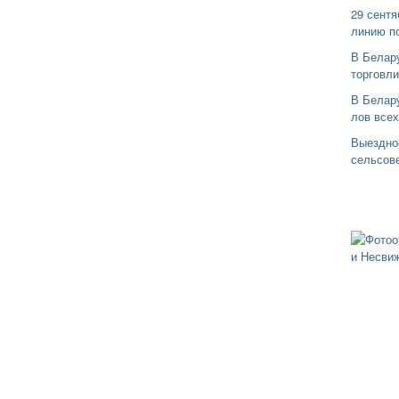
29 сентя
линию п
В Белар
торговли
В Белару
лов все
Выездно
сельсов