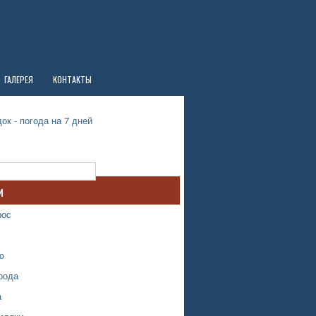
ГАЛЕРЕЯ
КОНТАКТЫ
ок - погода на 7 дней
и
рос
ю
рода
а