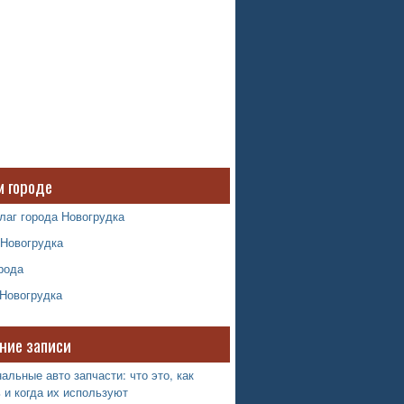
м городе
лаг города Новогрудка
 Новогрудка
рода
 Новогрудка
ние записи
альные авто запчасти: что это, как
 и когда их используют