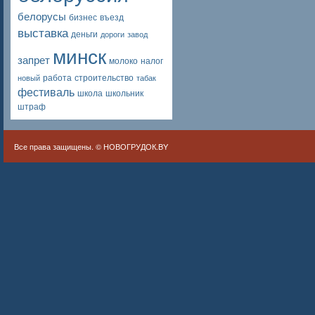
белорусы
бизнес
въезд
выставка
деньги
дороги
завод
минск
запрет
молоко
налог
работа
строительство
новый
табак
фестиваль
школа
школьник
штраф
Все права защищены. ©
НОВОГРУДОК.BY