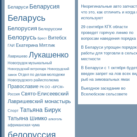
Беларусия
Неоригинальные авто запчаст
Беларуси
что это, как отличить и когда 
Беларусь
используют
Белорусия
29 сентября КГК области
Белоруссии
проведет горячую линию по
Белорусь
Витебск
вопросам наведения порядка
Брест
Екатерина Мятлик
ГАИ
В Беларуси упрощен порядок
Лукашенко
работы для торговли в сельс
Лавришево
местности
Новогрудок музыкальный
В Беларуси с 1 октября буде
Новогрудский ветропарк
Новогрудский
введен запрет на лов всех в
Отдел по делам молодежи
замок
рыб на зимовальных ямах
Новогрудского райисполкома
Православие
РК ОО «БРСМ»
Выездное заседание во
Свято-Елисеевский
Вселюбском сельсовете
Россия
Лавришевский монастырь
Татьяна Бирук
Спорт
Татьяна Шимко
алкоголь
африканская чума
белоруссия