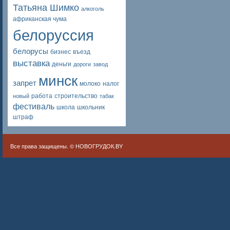
Татьяна Шимко
алкоголь
африканская чума
белоруссия
белорусы
бизнес
въезд
выставка
деньги
дороги
завод
минск
запрет
молоко
налог
работа
строительство
новый
табак
фестиваль
школа
школьник
штраф
Все права защищены. ©
НОВОГРУДОК.BY