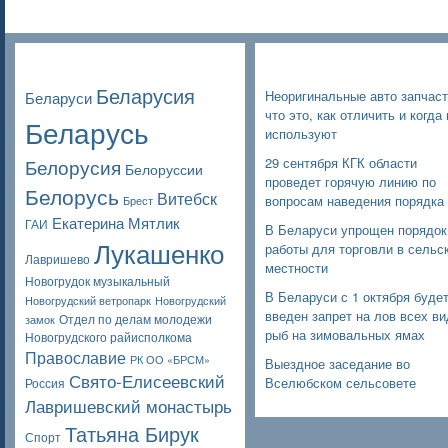
Poppular Tags
Недавние записи
Беларусия
Неоригинальные авто запчаст
Беларуси
что это, как отличить и когда 
Беларусь
используют
Белорусия
29 сентября КГК области
Белоруссии
проведет горячую линию по
Белорусь
Витебск
вопросам наведения порядка
Брест
Екатерина Мятлик
ГАИ
В Беларуси упрощен порядок
Лукашенко
работы для торговли в сельс
Лавришево
местности
Новогрудок музыкальный
В Беларуси с 1 октября буде
Новогрудский ветропарк
Новогрудский
введен запрет на лов всех в
Отдел по делам молодежи
замок
рыб на зимовальных ямах
Новогрудского райисполкома
Православие
РК ОО «БРСМ»
Выездное заседание во
Свято-Елисеевский
Вселюбском сельсовете
Россия
Лавришевский монастырь
Татьяна Бирук
Спорт