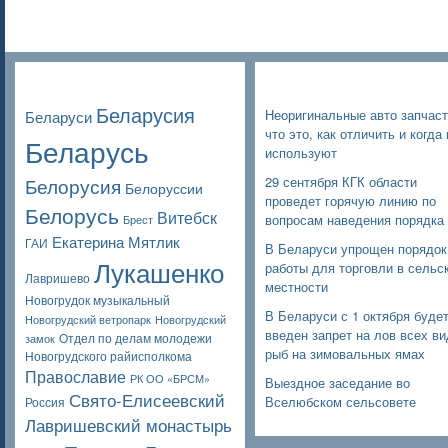
Poppular Tags
Недавние записи
Беларусия
Неоригинальные авто запчаст
Беларуси
что это, как отличить и когда 
Беларусь
используют
Белорусия
29 сентября КГК области
Белоруссии
проведет горячую линию по
Белорусь
Витебск
вопросам наведения порядка
Брест
Екатерина Мятлик
ГАИ
В Беларуси упрощен порядок
Лукашенко
работы для торговли в сельс
Лавришево
местности
Новогрудок музыкальный
В Беларуси с 1 октября буде
Новогрудский ветропарк
Новогрудский
введен запрет на лов всех в
Отдел по делам молодежи
замок
рыб на зимовальных ямах
Новогрудского райисполкома
Православие
РК ОО «БРСМ»
Выездное заседание во
Свято-Елисеевский
Вселюбском сельсовете
Россия
Лавришевский монастырь