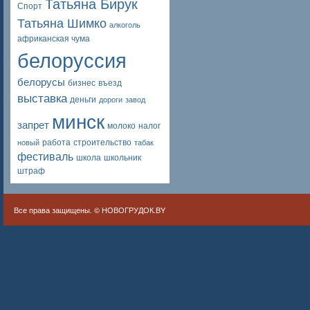
Татьяна Бирук
Спорт
Татьяна Шимко
алкоголь
африканская чума
белоруссия
белорусы
бизнес
въезд
выставка
деньги
дороги
завод
минск
запрет
молоко
налог
работа
строительство
новый
табак
фестиваль
школа
школьник
штраф
Все права защищены. ©
НОВОГРУДОК.BY