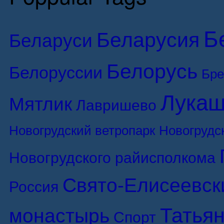
Б
Беларусия
Беларуси
Белорусь
Белоруссии
Бре
Лукаш
Мятлик
Лавришево
Новогрудский ветропарк
Новогрудс
Новогрудского райисполкома
Свято-Елисеевск
Россия
Татьян
монастырь
Спорт