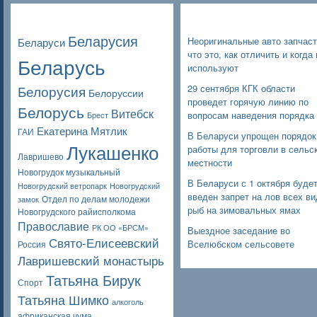
Poppular Tags
Недавние записи
Беларусия
Неоригинальные авто запчаст
Беларуси
что это, как отличить и когда 
Беларусь
используют
Белорусия
29 сентября КГК области
Белоруссии
проведет горячую линию по
Белорусь
Витебск
вопросам наведения порядка
Брест
Екатерина Мятлик
ГАИ
В Беларуси упрощен порядок
Лукашенко
работы для торговли в сельс
Лавришево
местности
Новогрудок музыкальный
В Беларуси с 1 октября буде
Новогрудский ветропарк
Новогрудский
введен запрет на лов всех в
Отдел по делам молодежи
замок
рыб на зимовальных ямах
Новогрудского райисполкома
Православие
РК ОО «БРСМ»
Выездное заседание во
Свято-Елисеевский
Вселюбском сельсовете
Россия
Лавришевский монастырь
Татьяна Бирук
Спорт
Татьяна Шимко
алкоголь
африканская чума