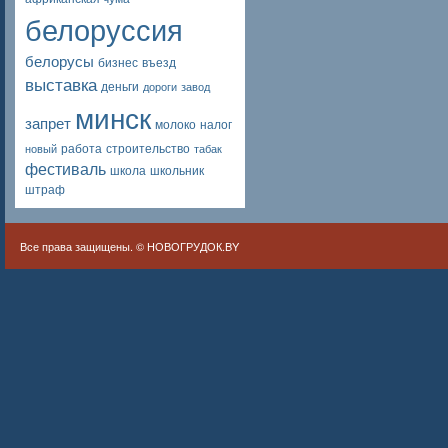
белоруссия
белорусы
бизнес
въезд
выставка
деньги
дороги
завод
минск
запрет
молоко
налог
работа
строительство
новый
табак
фестиваль
школа
школьник
штраф
Все права защищены. ©
НОВОГРУДОК.BY