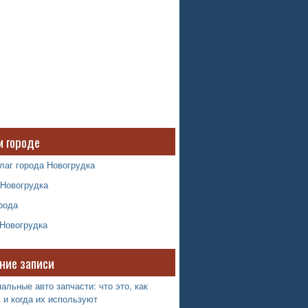
м городе
лаг города Новогрудка
 Новогрудка
рода
 Новогрудка
ние записи
альные авто запчасти: что это, как
 и когда их используют