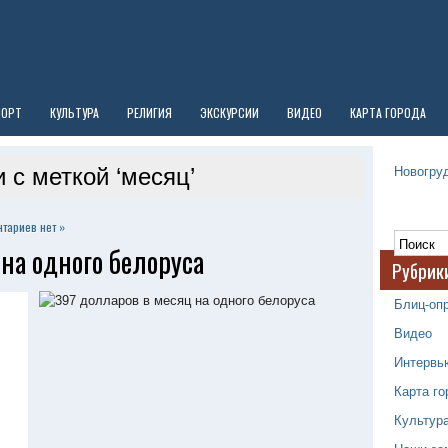
ПОРТ
КУЛЬТУРА
РЕЛИГИЯ
ЭКСКУРСИИ
ВИДЕО
КАРТА ГОРОДА
Новогруд
 с меткой ‘месяц’
тариев нет »
на одного белоруса
Рубрик
Блиц-оп
Видео
Интервь
Карта го
Культур