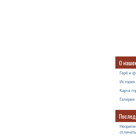
О наше
Герб и ф
История
Карта го
Галерея
Послед
Неоригин
отличить