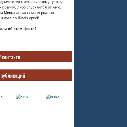
однимаются к историческому центру
 к замку, либо спускаются от него.
м Мицкевич сравнивал родные
 и луга со Швейцарией.
нали об этом факте?
Вконтакте
 публикаций