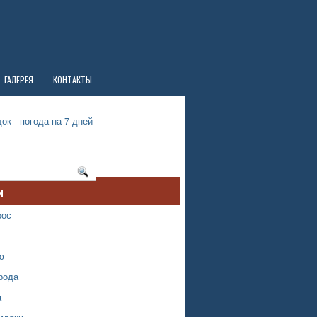
ГАЛЕРЕЯ
КОНТАКТЫ
ок - погода на 7 дней
и
рос
ю
рода
а