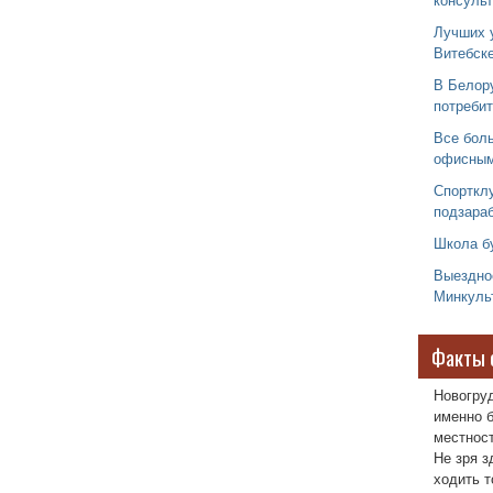
Лучших 
Витебск
В Белор
потреби
Все бол
офисным
Спорткл
подзараб
Школа б
Выездно
Минкуль
Факты 
Новогру
именно б
местност
Не зря з
ходить т