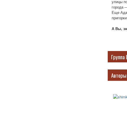
улицы п
города —
Еще Ада
пригорки
А Вы, з
Группа 
Авторы