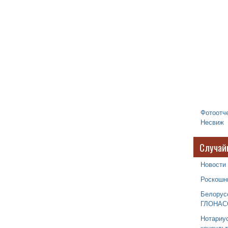
Фотоотче
Несвиж
Случай
Новости 
Роскошн
Белорус
ГЛОНАС
Нотариу
консуль