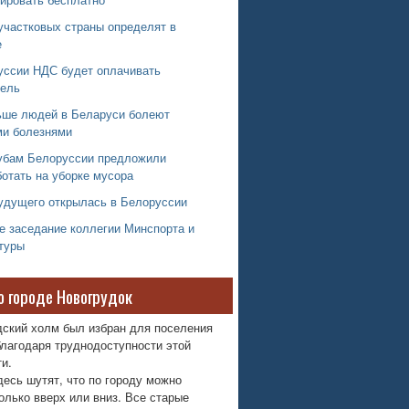
участковых страны определят в
е
уссии НДС будет оплачивать
тель
ьше людей в Беларуси болеют
и болезнями
убам Белоруссии предложили
отать на уборке мусора
удущего открылась в Белоруссии
е заседание коллегии Минспорта и
туры
о городе Новогрудок
дский холм был избран для поселения
лагодаря труднодоступности этой
и.
десь шутят, что по городу можно
олько вверх или вниз. Все старые