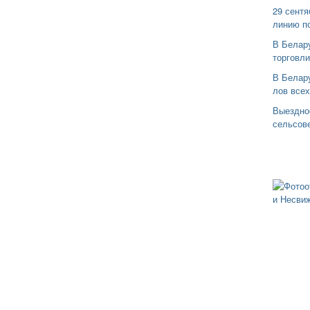
29 сентя
линию п
В Белар
торговли
В Белару
лов все
Выездно
сельсов