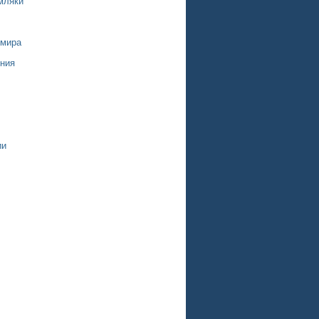
мляки
 мира
ния
ии