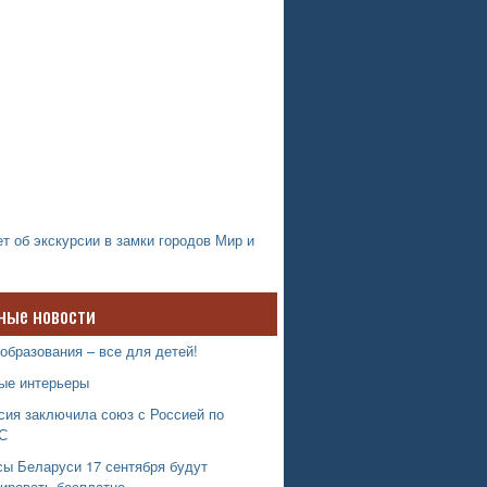
т об экскурсии в замки городов Мир и
ные новости
образования – все для детей!
ые интерьеры
сия заключила союз с Россией по
С
сы Беларуси 17 сентября будут
тировать бесплатно