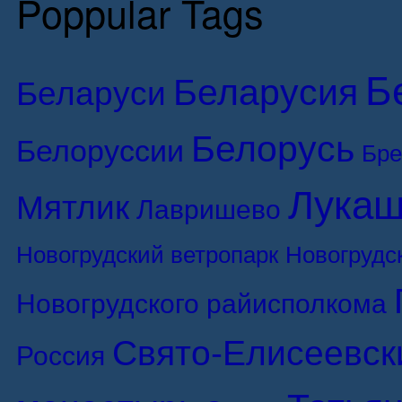
Poppular Tags
Б
Беларусия
Беларуси
Белорусь
Белоруссии
Бре
Лукаш
Мятлик
Лавришево
Новогрудский ветропарк
Новогрудс
Новогрудского райисполкома
Свято-Елисеевск
Россия