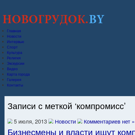
Главная
Новости
Интервью
Спорт
Культура
Религия
Экскурсии
Видео
Карта города
Галерея
Контакты
Записи с меткой ‘компромисс’
5 июля, 2013
Новости
Комментариев нет »
Бизнесмены и власти ищут ком