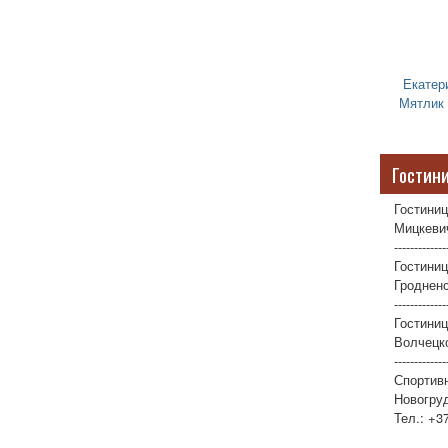
Екатер
Мятлик
Гостин
Гостиниц
Мицкевич
-------------
Гостиниц
Гродненс
-------------
Гостини
Волчецко
-------------
Спортив
Новогруд
Тел.: +3