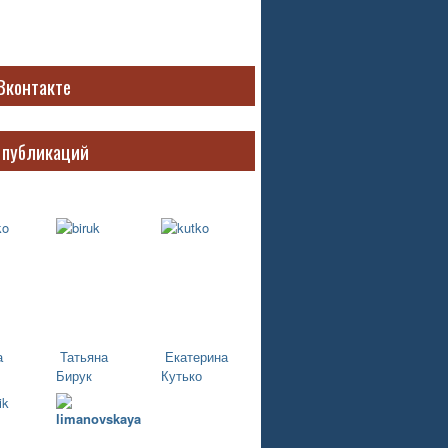
Вконтакте
 публикаций
а
Татьяна
Екатерина
Бирук
Кутько