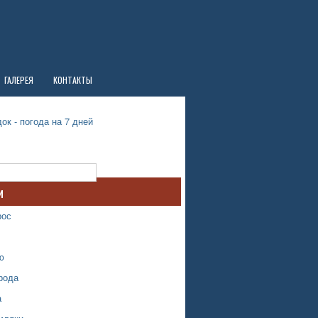
ГАЛЕРЕЯ
КОНТАКТЫ
ок - погода на 7 дней
и
рос
ю
рода
а