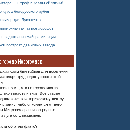
виттере — штраф в реальной жизни!
е курса белорусского рубля
й выбор для Лукашенко
вые окна- так ли все хорошо?
ое задержание майора милиции
си построят два новых завода
о городе Новогрудок
дский холм был избран для поселения
лагодаря труднодоступности этой
и.
десь шутят, что по городу можно
олько вверх или вниз. Все старые
однимаются к историческому центру
 к замку, либо спускаются от него.
м Мицкевич сравнивал родные
 и луга со Швейцарией.
нали об этом факте?