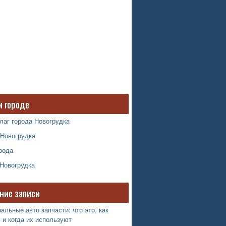
м городе
лаг города Новогрудка
 Новогрудка
рода
 Новогрудка
ние записи
альные авто запчасти: что это, как
 и когда их используют