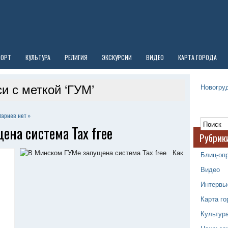
ПОРТ
КУЛЬТУРА
РЕЛИГИЯ
ЭКСКУРСИИ
ВИДЕО
КАРТА ГОРОДА
Новогруд
и с меткой ‘ГУМ’
ариев нет »
ена система Tax free
Рубрик
Как
Блиц-оп
Видео
Интервь
Карта го
Культур