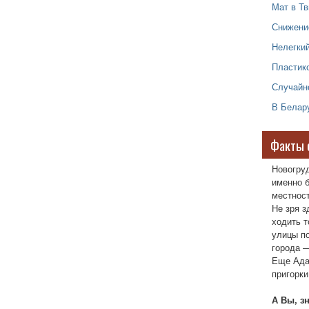
Мат в Т
Снижени
Нелегки
Пластико
Случайн
В Белару
Факты 
Новогру
именно б
местност
Не зря з
ходить т
улицы п
города —
Еще Ада
пригорки
А Вы, з