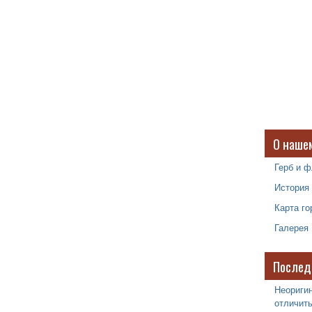
О наше
Герб и ф
История
Карта го
Галерея
Послед
Неоригин
отличить