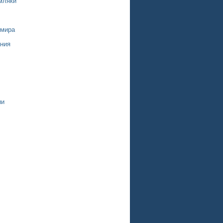
мляки
 мира
ния
ии