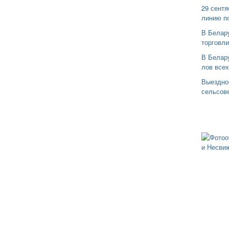
29 сентя
линию п
В Белар
торговли
В Белару
лов все
Выездно
сельсов