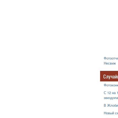
Фотоотче
Несвиж
Случай
Фотокон
С 12 на 
звездоп
В Жлоби
Новый с