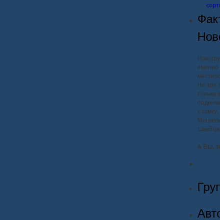
сорт
Фак
Нов
Новогру
именно 
местнос
Не зря 
только 
поднима
к замку
Мицкеви
Швейца
А Вы, з
Гру
Авт