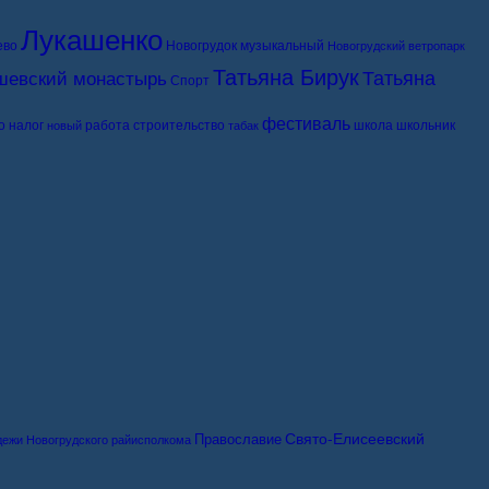
Лукашенко
ево
Новогрудок музыкальный
Новогрудский ветропарк
Татьяна Бирук
Татьяна
шевский монастырь
Спорт
фестиваль
о
налог
работа
строительство
школа
школьник
новый
табак
Свято-Елисеевский
Православие
дежи Новогрудского райисполкома