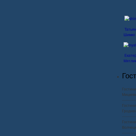
Татья
Шимко
Екате
Мятли
Гос
Гостини
Мицкеви
-----------
Гостини
Гроднен
-----------
Гостини
Волчецко
-----------