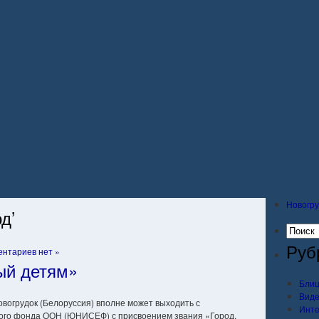
Новогру
д’
Руб
нтариев нет »
ый детям»
Блиц
Вид
овогрудок (Белоруссия) вполне может выходить с
Инт
кого фонда ООН (ЮНИСЕФ) с присвоением звания «Город,