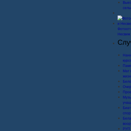
Выез
сель
Фотоотч
Несвиж
Слу
Нани
курс
Памя
Мат 
жизн
Бело
Очер
Прое
Музы
учащ
Биат
спор
Бела
воор
РУП 