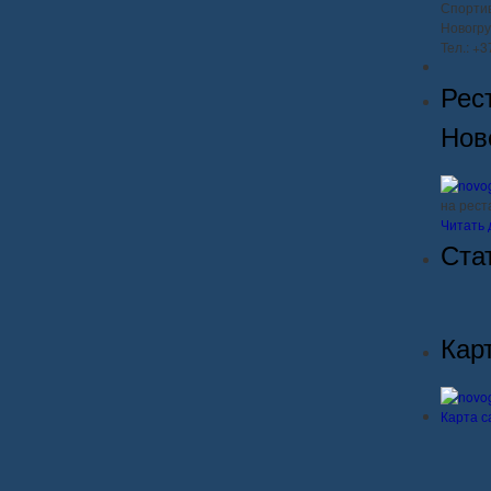
Спорти
Новогру
Тел.: +
Рес
Нов
на рес
Читать 
Ста
Кар
Карта с