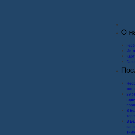
О н
Герб
Исто
Карт
Гале
Пос
Неор
как 
29 с
горя
поря
В Бе
торг
В Бе
запр
зимо