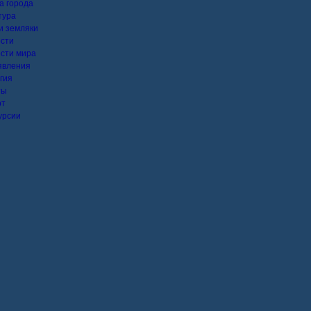
а города
тура
 земляки
сти
сти мира
явления
гия
ты
рт
урсии