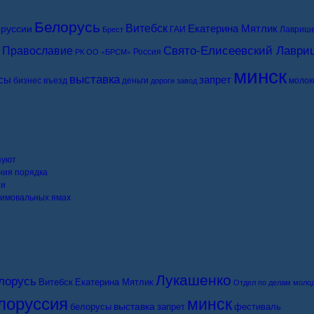
Белорусь
Витебск
Екатерина Мятлик
руссии
ГАИ
Лавриш
Брест
Свято-Елисеевский Лаври
Православие
Россия
РК ОО «БРСМ»
минск
выставка
сы
запрет
бизнес
въезд
деньги
молок
дороги
завод
зуют
ния порядка
ти
 зимовальных ямах
Лукашенко
лорусь
Витебск
Екатерина Мятлик
Отдел по делам моло
лоруссия
минск
выставка
белорусы
запрет
фестиваль