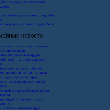
дное заседание во Вселюбском
совете
ет об экскурсии в замки городов Мир и
чайные новости
матели охотятся за выпускниками
ов допобразования
тник Миндовга в Новогрудке
в Твиттере — штраф в реальной
и!
русы закупаются за границей
едное повышение цен в Беларуси
кт индустриального парка
кальная школа проводит прием
ихся
лонный комплекс в Сельце принял
тсменов
русь будет продавать излишки
ужения
«Белпочта» автоматизирует