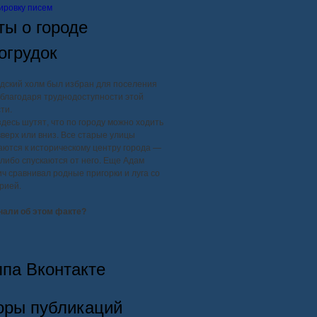
ировку писем
ты о городе
огрудок
дский холм был избран для поселения
благодаря труднодоступности этой
ти.
здесь шутят, что по городу можно ходить
вверх или вниз. Все старые улицы
ются к историческому центру города —
, либо спускаются от него. Еще Адам
ч сравнивал родные пригорки и луга со
рией.
нали об этом факте?
ппа Вконтакте
оры публикаций