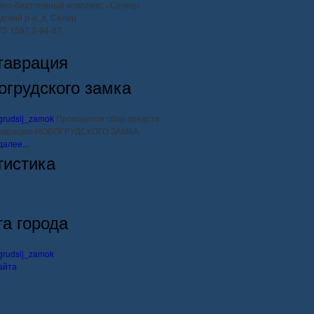
вно-биатлонный комплекс «Селец»
дский р-н, д. Селец
375 1597 2-94-67
таврация
огрудского замка
Проводится сбор средств
таврацию НОВОГРУДСКОГО ЗАМКА
далее...
тистика
та города
айта