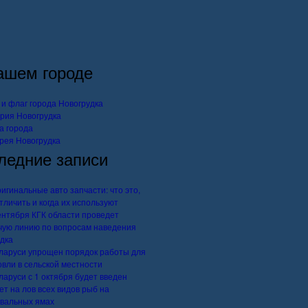
ашем городе
 и флаг города Новогрудка
рия Новогрудка
а города
рея Новогрудка
ледние записи
игинальные авто запчасти: что это,
отличить и когда их используют
ентября КГК области проведет
чую линию по вопросам наведения
дка
ларуси упрощен порядок работы для
овли в сельской местности
ларуси с 1 октября будет введен
ет на лов всех видов рыб на
вальных ямах