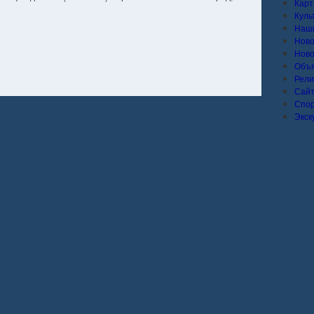
Карт
Куль
Наши
Ново
Ново
Объ
Рели
Сай
Спо
Экск