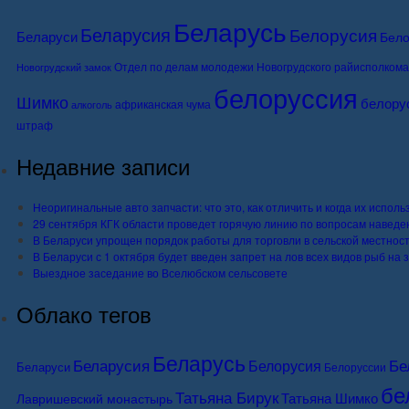
Беларусь
Беларусия
Белорусия
Беларуси
Бело
Отдел по делам молодежи Новогрудского райисполкома
Новогрудский замок
белоруссия
Шимко
белору
африканская чума
алкоголь
штраф
Недавние записи
Неоригинальные авто запчасти: что это, как отличить и когда их исполь
29 сентября КГК области проведет горячую линию по вопросам наведе
В Беларуси упрощен порядок работы для торговли в сельской местнос
В Беларуси с 1 октября будет введен запрет на лов всех видов рыб на
Выездное заседание во Вселюбском сельсовете
Облако тегов
Беларусь
Бе
Беларусия
Белорусия
Беларуси
Белоруссии
бе
Татьяна Бирук
Татьяна Шимко
Лавришевский монастырь