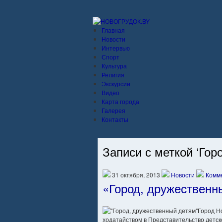
Главная
Новости
Интервью
Спорт
Культура
Религия
Экскурсии
Видео
Карта города
Галерея
Контакты
Записи с меткой ‘Горо
31 октября, 2013
Новости
Комме
«Город, дружественн
Город Н
ходатайством в Представительство детс