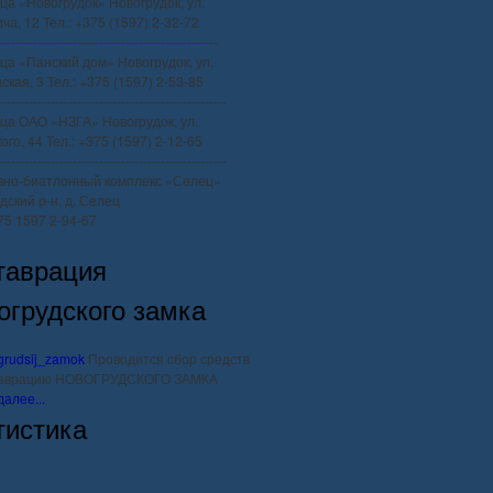
ца «Новогрудок» Новогрудок, ул.
ча, 12 Тел.: +375 (1597) 2-32-72
--------------------------------------------------
ца «Панский дом» Новогрудок, ул.
ская, 3 Тел.: +375 (1597) 2-53-85
----------------------------------------------------
ца ОАО «НЗГА» Новогрудок, ул.
го, 44 Тел.: +375 (1597) 2-12-65
----------------------------------------------------
вно-биатлонный комплекс «Селец»
дский р-н, д. Селец
375 1597 2-94-67
таврация
огрудского замка
Проводится сбор средств
таврацию НОВОГРУДСКОГО ЗАМКА
далее...
тистика