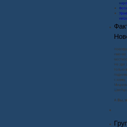
наро
Фото
Урок
velc
Фак
Нов
Новогру
именно 
местнос
Не зря 
только 
поднима
к замку
Мицкеви
Швейца
А Вы, з
Гру