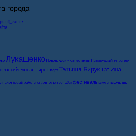
та города
айта
Лукашенко
ево
Новогрудок музыкальный
Новогрудский ветропарк
Татьяна Бирук
Татьяна
шевский монастырь
Спорт
фестиваль
о
налог
работа
строительство
школа
школьник
новый
табак