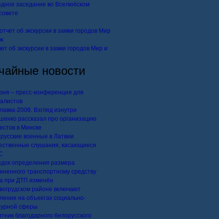
дное заседание во Вселюбском
совете
ет об экскурсии в замки городов Мир и
чайные новости
юня – пресс-конференция для
алистов
лавка-2006. Взгляд изнутри
шенко рассказал про организацию
естов в Минске
русские военные в Латвии
ственные слушания, касающиеся
С
док определения размера
иненного транспортному средству
а при ДТП изменён
вогрудском районе включают
ление на объектах социально-
турной сферы
тник благодарного белорусского