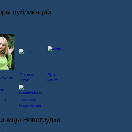
оры публикаций
Татьяна
Екатерина
на Шимко
Бирук
Кутько
рина
Элеонора
к
Лимановская
тиницы Новогрудка