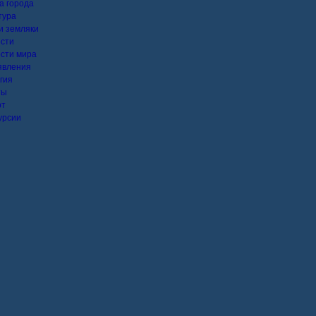
а города
тура
 земляки
сти
сти мира
явления
гия
ты
рт
урсии