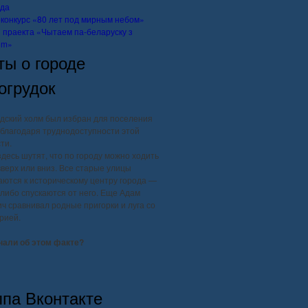
да
конкурс «80 лет под мирным небом»
і праекта «Чытаем па-беларуску з
om»
ты о городе
огрудок
дский холм был избран для поселения
благодаря труднодоступности этой
ти.
здесь шутят, что по городу можно ходить
вверх или вниз. Все старые улицы
ются к историческому центру города —
, либо спускаются от него. Еще Адам
ч сравнивал родные пригорки и луга со
рией.
нали об этом факте?
ппа Вконтакте