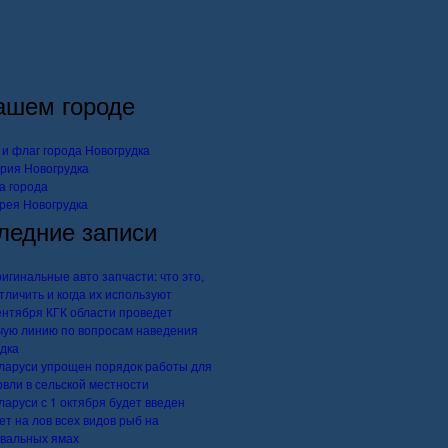
ашем городе
 и флаг города Новогрудка
рия Новогрудка
а города
рея Новогрудка
ледние записи
игинальные авто запчасти: что это,
отличить и когда их используют
ентября КГК области проведет
чую линию по вопросам наведения
дка
ларуси упрощен порядок работы для
овли в сельской местности
ларуси с 1 октября будет введен
ет на лов всех видов рыб на
вальных ямах