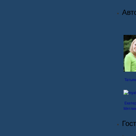
Авт
Татья
Екате
Мятли
Гос