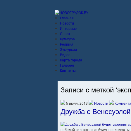
Главная
Новости
Интервью
Спорт
Культура
Религия
Экскурсии
Видео
Карта города
Галерея
Контакты
Записи с меткой ‘эксп
5 июля, 2013
Новости
Коммента
Дружба с Венесуэлой
победой сил, которые будут продолжать 