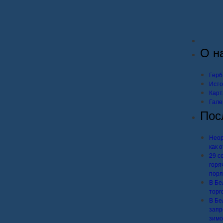
О н
Герб
Исто
Карт
Гале
Пос
Неор
как 
29 с
горя
поря
В Бе
торг
В Бе
запр
зимо