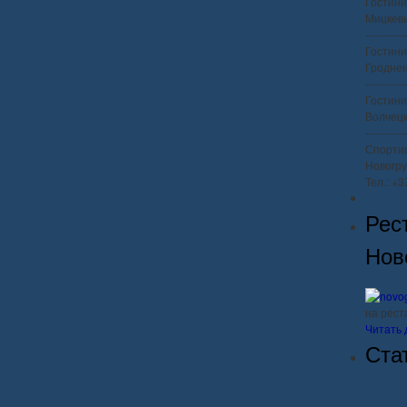
Гостини
Мицкеви
-----------
Гостини
Гроднен
-----------
Гостини
Волчецко
-----------
Спорти
Новогру
Тел.: +
Рес
Нов
на рес
Читать 
Ста