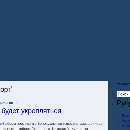
Новогру
орт’
Руб
риев нет »
 будет укрепляться
Блиц
Вид
Выборы президента Венесуэлы, как известно, завершились
Инт
политику покойного Уго Чавеса. Николас Мадуро стал