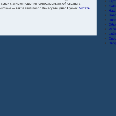
Карт
связи с этим отношения южноамериканской страны с
Куль
м ключе — так заявил посол Венесуэлы Диас Нуньес.
Читать
Наши
Ново
Ново
Объ
Рели
Сай
Спо
Экск