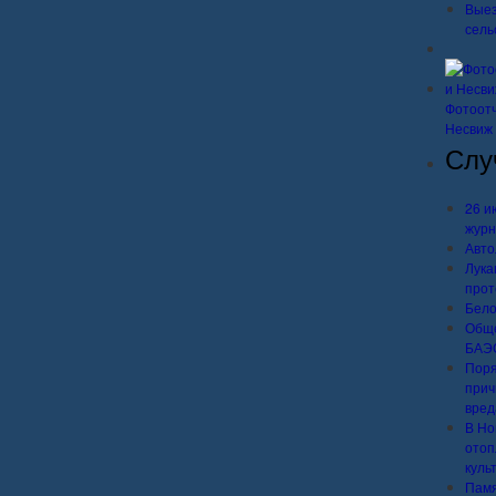
Выез
сель
Фотоотч
Несвиж
Слу
26 и
журн
Авто
Лука
прот
Бело
Обще
БАЭ
Поря
прич
вред
В Но
отоп
куль
Памя