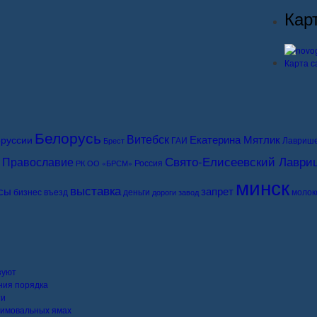
Кар
Карта с
Белорусь
Витебск
Екатерина Мятлик
руссии
ГАИ
Лавриш
Брест
Свято-Елисеевский Лаври
Православие
Россия
РК ОО «БРСМ»
минск
выставка
сы
запрет
бизнес
въезд
деньги
молок
дороги
завод
зуют
ния порядка
ти
 зимовальных ямах