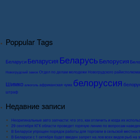
Poppular Tags
Беларусь
Беларусия
Белорусия
Беларуси
Бело
Отдел по делам молодежи Новогрудского райисполкома
Новогрудский замок
белоруссия
Шимко
белору
африканская чума
алкоголь
штраф
Недавние записи
Неоригинальные авто запчасти: что это, как отличить и когда их исполь
29 сентября КГК области проведет горячую линию по вопросам наведе
В Беларуси упрощен порядок работы для торговли в сельской местнос
В Беларуси с 1 октября будет введен запрет на лов всех видов рыб на