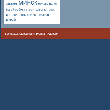
минск
запрет
молоко
налог
работа
строительство
новый
табак
фестиваль
школа
школьник
штраф
Все права защищены. ©
НОВОГРУДОК.BY