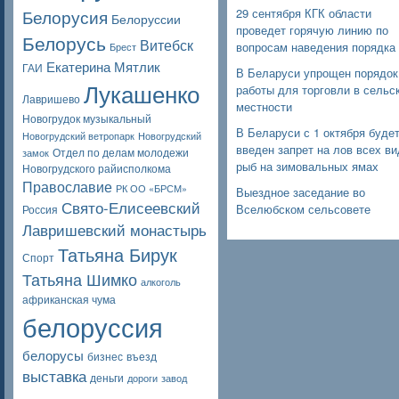
Белорусия
29 сентября КГК области
Белоруссии
проведет горячую линию по
Белорусь
Витебск
вопросам наведения порядка
Брест
Екатерина Мятлик
ГАИ
В Беларуси упрощен порядок
Лукашенко
работы для торговли в сельс
Лавришево
местности
Новогрудок музыкальный
В Беларуси с 1 октября буде
Новогрудский ветропарк
Новогрудский
введен запрет на лов всех в
Отдел по делам молодежи
замок
рыб на зимовальных ямах
Новогрудского райисполкома
Православие
РК ОО «БРСМ»
Выездное заседание во
Свято-Елисеевский
Вселюбском сельсовете
Россия
Лавришевский монастырь
Татьяна Бирук
Спорт
Татьяна Шимко
алкоголь
африканская чума
белоруссия
белорусы
бизнес
въезд
выставка
деньги
дороги
завод