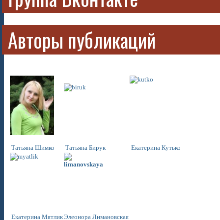
Авторы публикаций
Татьяна Шимко
Татьяна Бирук
Екатерина Кутько
Екатерина
Мятлик
Элеонора
Лимановская