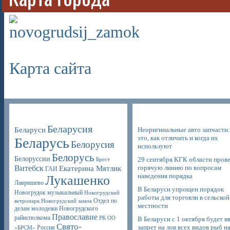
Карта сайта
Poppular Tags
Недавние записи
Беларусия
Беларуси
Неоригинальные авто запчасти:
это, как отличить и когда их
Беларусь
Белорусия
используют
Белорусь
Белоруссии
29 сентября КГК области пров
Брест
Витебск
горячую линию по вопросам
Екатерина Мятлик
ГАИ
наведения порядка
Лукашенко
Лавришево
В Беларуси упрощен порядок
Новогрудок музыкальный
Новогрудский
работы для торговли в сельской
Отдел по
ветропарк
Новогрудский замок
местности
делам молодежи Новогрудского
Православие
райисполкома
РК ОО
В Беларуси с 1 октября будет в
Свято-
запрет на лов всех видов рыб н
Россия
«БРСМ»