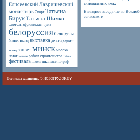
зимовальных ямах
Елисеевский Лавришевский
Татьяна
монастырь
Выездное заседание во Вселюб
Спорт
сельсовете
Бирук
Татьяна Шимко
африканская чума
алкоголь
белоруссия
белорусы
выставка
бизнес
въезд
деньги
дороги
минск
запрет
молоко
завод
налог
работа
строительство
новый
табак
фестиваль
школа
школьник
штраф
Все права защищены. ©
НОВОГРУДОК.BY