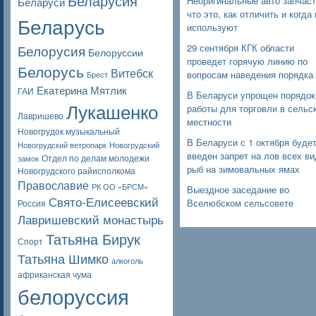
Беларусия
Неоригинальные авто запчаст
Беларуси
что это, как отличить и когда 
Беларусь
используют
Белорусия
29 сентября КГК области
Белоруссии
проведет горячую линию по
Белорусь
Витебск
вопросам наведения порядка
Брест
Екатерина Мятлик
ГАИ
В Беларуси упрощен порядок
Лукашенко
работы для торговли в сельс
Лавришево
местности
Новогрудок музыкальный
В Беларуси с 1 октября буде
Новогрудский ветропарк
Новогрудский
введен запрет на лов всех в
Отдел по делам молодежи
замок
рыб на зимовальных ямах
Новогрудского райисполкома
Православие
РК ОО «БРСМ»
Выездное заседание во
Свято-Елисеевский
Вселюбском сельсовете
Россия
Лавришевский монастырь
Татьяна Бирук
Спорт
Татьяна Шимко
алкоголь
африканская чума
белоруссия