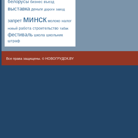
белорусы
бизнес
въезд
выставка
деньги
дороги
завод
минск
запрет
молоко
налог
работа
строительство
новый
табак
фестиваль
школа
школьник
штраф
Все права защищены. ©
НОВОГРУДОК.BY